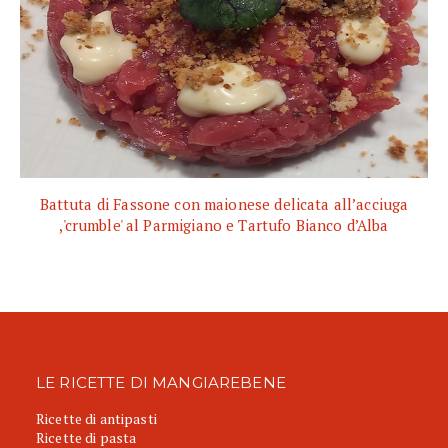
Battuta di Fassone con maionese delicata all’acciuga
,'crumble' al Parmigiano e Tartufo Bianco d’Alba
LE RICETTE DI MANGIAREBENE
Ricette di antipasti
Ricette di pasta