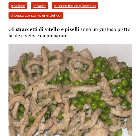
# veloce
# facile
# basso indice glicemico
# basso consumo energetico
Gli
straccetti di vitello e piselli
sono un gustoso piatto
facile e veloce da preparare.