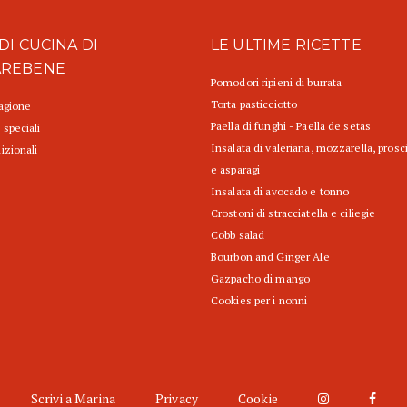
DI CUCINA DI
LE ULTIME RICETTE
AREBENE
Pomodori ripieni di burrata
Torta pasticciotto
tagione
Paella di funghi - Paella de setas
 speciali
Insalata di valeriana, mozzarella, prosc
izionali
e asparagi
Insalata di avocado e tonno
Crostoni di stracciatella e ciliegie
Cobb salad
Bourbon and Ginger Ale
Gazpacho di mango
Cookies per i nonni
Scrivi a Marina
Privacy
Cookie