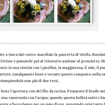
ire a tasca dal vostro macellaio la pancetta di vitello. Rosola
 a fettine e passatele poi al tritatutto assieme al prosciutto. M
nuto in una ciotola con i pisellini, la maggiorana, il sale, il p
battute. Amalgamate bene e versate questo composto nella sa
riempiendola non più di due terzi.
 bene l'apertura con del filo da cucina. Preparate il brodo m
 una casseruola con l'acqua; quando questa bollirà unite i dad
ocete a fuoco basso per un paio di ore, pungendo ogni tanto 