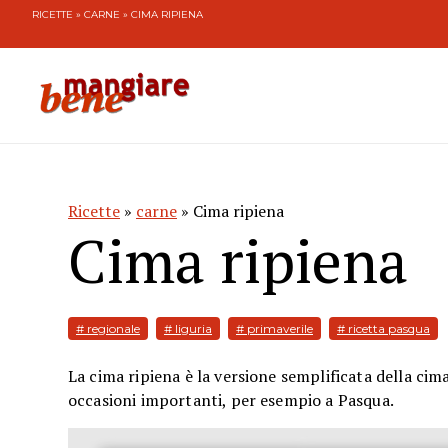
RICETTE
»
CARNE
» CIMA RIPIENA
Ricette
»
carne
» Cima ripiena
Cima ripiena
# regionale
# liguria
# primaverile
# ricetta pasqua
La cima ripiena è la versione semplificata della cim
occasioni importanti, per esempio a Pasqua.