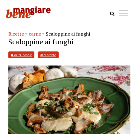
Ricette
»
carne
» Scaloppine ai funghi
Scaloppine ai funghi
# autunnale
# diabete