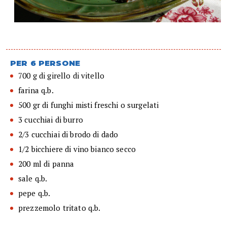
PER 6 PERSONE
700 g di girello di vitello
farina q.b.
500 gr di funghi misti freschi o surgelati
3 cucchiai di burro
2/3 cucchiai di brodo di dado
1/2 bicchiere di vino bianco secco
200 ml di panna
sale q.b.
pepe q.b.
prezzemolo tritato q.b.