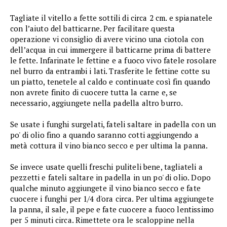
Tagliate il vitello a fette sottili di circa 2 cm. e spianatele
con l’aiuto del batticarne. Per facilitare questa
operazione vi consiglio di avere vicino una ciotola con
dell’acqua in cui immergere il batticarne prima di battere
le fette. Infarinate le fettine e a fuoco vivo fatele rosolare
nel burro da entrambi i lati. Trasferite le fettine cotte su
un piatto, tenetele al caldo e continuate così fin quando
non avrete finito di cuocere tutta la carne e, se
necessario, aggiungete nella padella altro burro.
Se usate i funghi surgelati, fateli saltare in padella con un
po' di olio fino a quando saranno cotti aggiungendo a
metà cottura il vino bianco secco e per ultima la panna.
Se invece usate quelli freschi puliteli bene, tagliateli a
pezzetti e fateli saltare in padella in un po' di olio. Dopo
qualche minuto aggiungete il vino bianco secco e fate
cuocere i funghi per 1/4 d'ora circa. Per ultima aggiungete
la panna, il sale, il pepe e fate cuocere a fuoco lentissimo
per 5 minuti circa. Rimettete ora le scaloppine nella