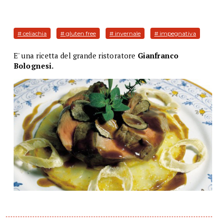
# celiachia
# gluten free
# invernale
# impegnativa
E' una ricetta del grande ristoratore
Gianfranco
Bolognesi.