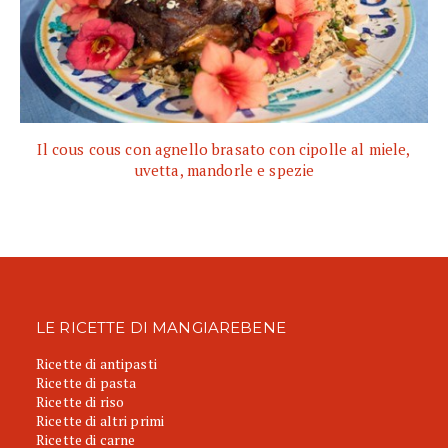
Il cous cous con agnello brasato con cipolle al miele,
uvetta, mandorle e spezie
LE RICETTE DI MANGIAREBENE
Ricette di antipasti
Ricette di pasta
Ricette di riso
Ricette di altri primi
Ricette di carne