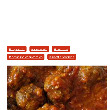
# regionale
# invernale
# calabria
# basso indice glicemico
# ricetta morbida