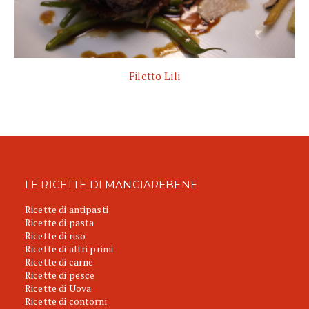
Filetto Lili
LE RICETTE DI MANGIAREBENE
Ricette di antipasti
Ricette di pasta
Ricette di riso
Ricette di altri primi
Ricette di carne
Ricette di pesce
Ricette di Uova
Ricette di contorni