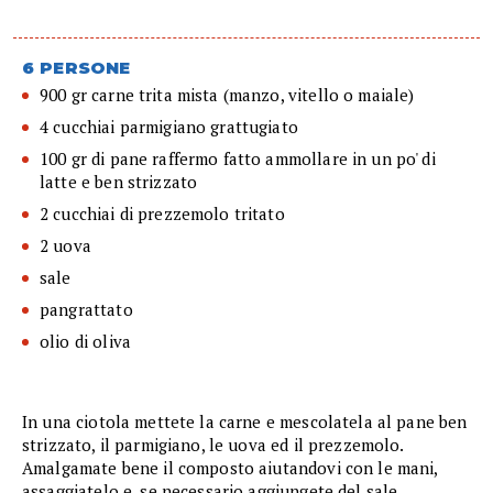
6 PERSONE
900 gr carne trita mista (manzo, vitello o maiale)
4 cucchiai parmigiano grattugiato
100 gr di pane raffermo fatto ammollare in un po' di
latte e ben strizzato
2 cucchiai di prezzemolo tritato
2 uova
sale
pangrattato
olio di oliva
In una ciotola mettete la carne e mescolatela al pane ben
strizzato, il parmigiano, le uova ed il prezzemolo.
Amalgamate bene il composto aiutandovi con le mani,
assaggiatelo e, se necessario aggiungete del sale.