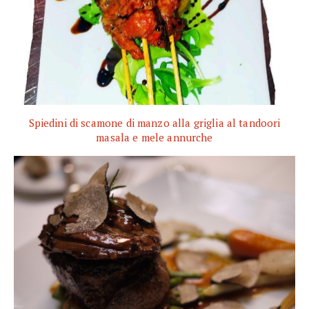
Spiedini di scamone di manzo alla griglia al tandoori
masala e mele annurche