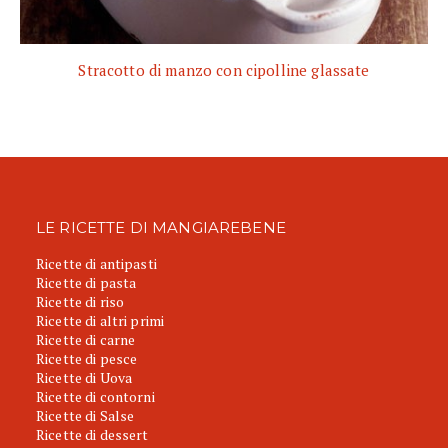
Stracotto di manzo con cipolline glassate
LE RICETTE DI MANGIAREBENE
Ricette di antipasti
Ricette di pasta
Ricette di riso
Ricette di altri primi
Ricette di carne
Ricette di pesce
Ricette di Uova
Ricette di contorni
Ricette di Salse
Ricette di dessert