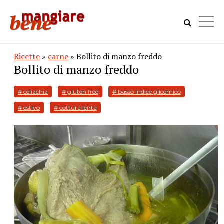
Ricette
»
carne
» Bollito di manzo freddo
Bollito di manzo freddo
# celiachia
# gluten free
# basso indice glicemico
# estivo
# cottura lenta