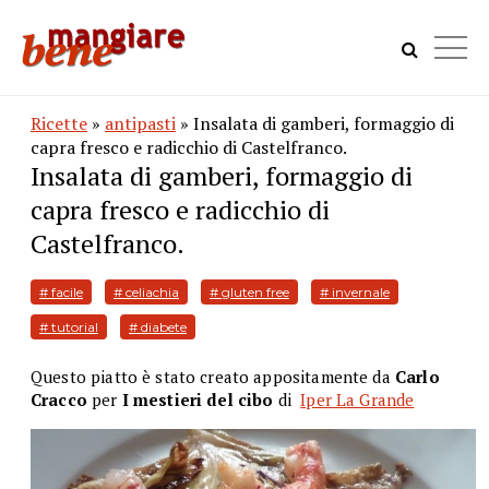
Ricette
»
antipasti
» Insalata di gamberi, formaggio di
capra fresco e radicchio di Castelfranco.
Insalata di gamberi, formaggio di
capra fresco e radicchio di
Castelfranco.
# facile
# celiachia
# gluten free
# invernale
# tutorial
# diabete
Questo piatto è stato creato appositamente da
Carlo
Cracco
per
I mestieri del cibo
di
Iper La Grande