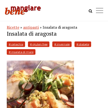
Ricette
»
antipasti
» Insalata di aragosta
Insalata di aragosta
# celiachia
# gluten free
# invernale
# diabete
# insalata di mare