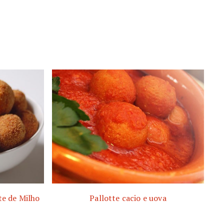
te de Milho
Pallotte cacio e uova