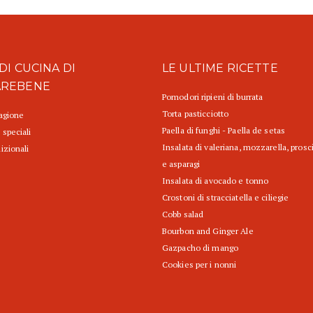
DI CUCINA DI
LE ULTIME RICETTE
AREBENE
Pomodori ripieni di burrata
Torta pasticciotto
tagione
Paella di funghi - Paella de setas
 speciali
Insalata di valeriana, mozzarella, prosc
izionali
e asparagi
Insalata di avocado e tonno
Crostoni di stracciatella e ciliegie
Cobb salad
Bourbon and Ginger Ale
Gazpacho di mango
Cookies per i nonni