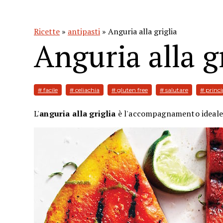
Ricette
»
antipasti
» Anguria alla griglia
Anguria alla g
# facile
# celiachia
# gluten free
# salutare
# princi
L'
anguria alla griglia
è l'accompagnamento ideale p