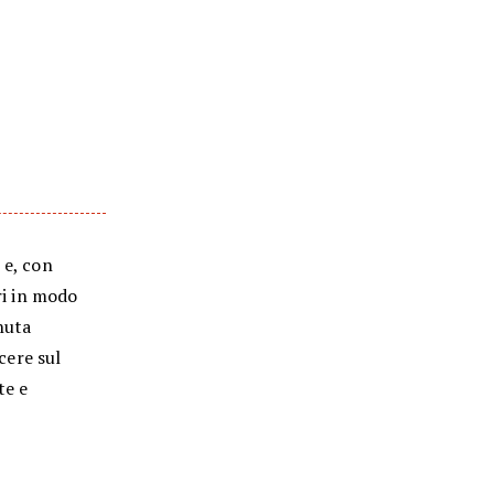
 e, con
ri in modo
nuta
cere sul
te e