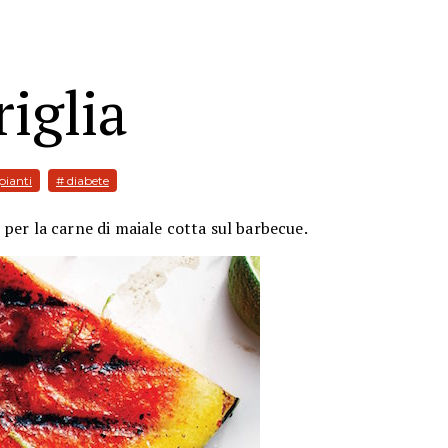
riglia
pianti
# diabete
er la carne di maiale cotta sul barbecue.