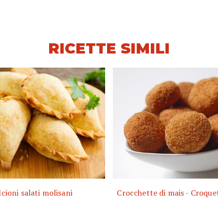
RICETTE SIMILI
lcioni salati molisani
Crocchette di mais - Croque