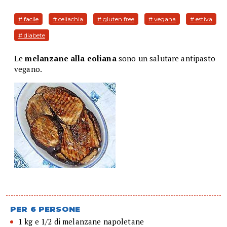
# facile
# celiachia
# gluten free
# vegana
# estiva
# diabete
Le
melanzane alla eoliana
sono un salutare antipasto
vegano.
PER 6 PERSONE
1 kg e 1/2 di melanzane napoletane