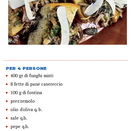
PER 4 PERSONE
400 gr di funghi misti
8 fette di pane casereccio
100 g di fontina
prezzemolo
olio d'oliva q. b.
sale q.b.
pepe q.b.