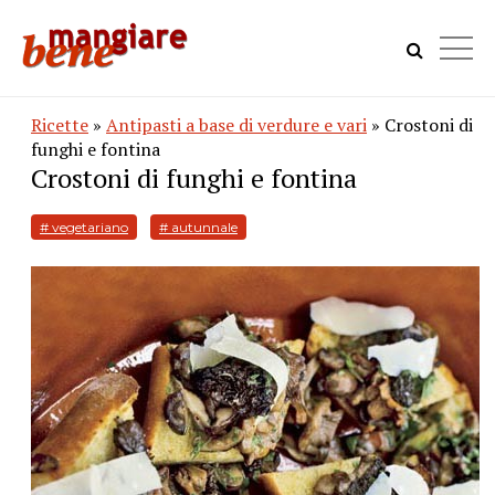
Ricette
»
Antipasti a base di verdure e vari
» Crostoni di
funghi e fontina
Crostoni di funghi e fontina
# vegetariano
# autunnale