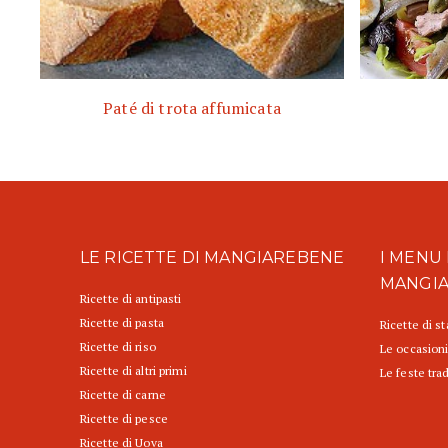
Paté di trota affumicata
LE RICETTE DI MANGIAREBENE
I MENU 
MANGI
Ricette di antipasti
Ricette di pasta
Ricette di s
Ricette di riso
Le occasioni
Ricette di altri primi
Le feste trad
Ricette di carne
Ricette di pesce
Ricette di Uova