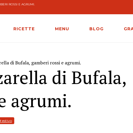
BERI ROSSI E AGRUMI.
RICETTE
MENU
BLOG
GR
lla di Bufala, gamberi rossi e agrumi.
rella di Bufala,
e agrumi.
# estivo