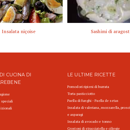
Insalata niçoise
Sashimi di aragost
DI CUCINA DI
LE ULTIME RICETTE
AREBENE
Pomodori ripieni di burrata
Torta pasticciotto
tagione
Paella di funghi - Paella de setas
 speciali
Insalata di valeriana, mozzarella, prosc
izionali
e asparagi
Insalata di avocado e tonno
Crostoni di stracciatella e ciliegie