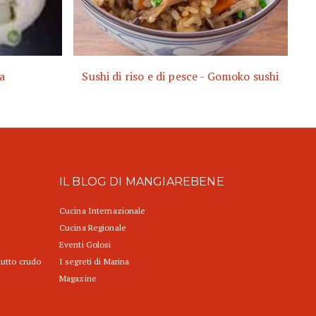
a
Sushi di riso e di pesce - Gomoko sushi
IL BLOG DI MANGIAREBENE
Cucina Internazionale
Cucina Regionale
Eventi Golosi
iutto crudo
I segreti di Marina
Magazine