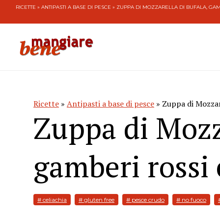
RICETTE
»
ANTIPASTI A BASE DI PESCE
» ZUPPA DI MOZZARELLA DI BUFALA, GAM
Ricette
»
Antipasti a base di pesce
» Zuppa di Mozzare
Zuppa di Mozza
gamberi rossi 
# celiachia
# gluten free
# pesce crudo
# no fuoco