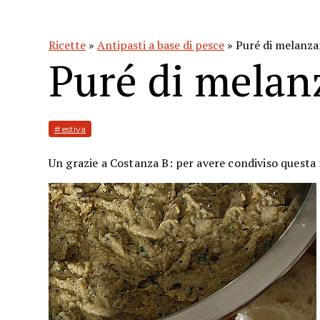
Ricette
»
Antipasti a base di pesce
» Puré di melanza
Puré di melan
# estiva
Un grazie a Costanza B: per avere condiviso questa r