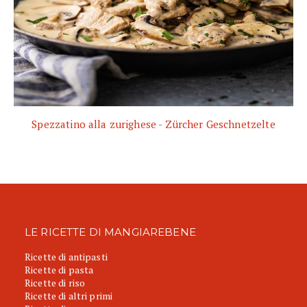
Spezzatino alla zurighese - Zürcher Geschnetzelte
LE RICETTE DI MANGIAREBENE
Ricette di antipasti
Ricette di pasta
Ricette di riso
Ricette di altri primi