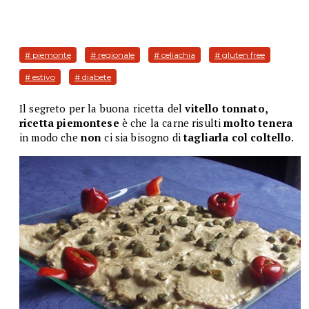
# piemonte
# regionale
# celiachia
# gluten free
# estivo
# diabete
Il segreto per la buona ricetta del
vitello tonnato,
ricetta piemontese
è che la carne risulti
molto tenera
in modo che
non
ci sia bisogno di
tagliarla col coltello
.