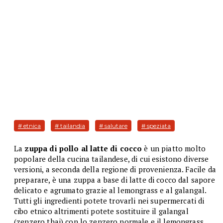
# etnica
# tailandia
# salutare
# speziata
La
zuppa di pollo al latte di cocco
è un piatto molto
popolare della cucina tailandese, di cui esistono diverse
versioni, a seconda della regione di provenienza. Facile da
preparare, è una zuppa a base di latte di cocco dal sapore
delicato e agrumato grazie al lemongrass e al galangal.
Tutti gli ingredienti potete trovarli nei supermercati di
cibo etnico altrimenti potete sostituire il galangal
(zenzero thai) con lo zenzero normale e il lemongrass