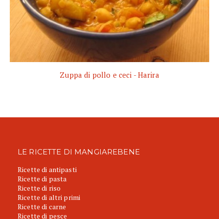
Zuppa di pollo e ceci - Harira
LE RICETTE DI MANGIAREBENE
Ricette di antipasti
Ricette di pasta
Ricette di riso
Ricette di altri primi
Ricette di carne
Ricette di pesce