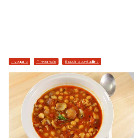
# vegana
# invernale
# cucina contadina