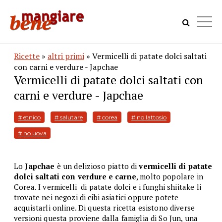
Ricette
»
altri primi
» Vermicelli di patate dolci saltati
con carni e verdure - Japchae
Vermicelli di patate dolci saltati con
carni e verdure - Japchae
# etnico
# salutare
# corea
# no lattosio
# no uova
Lo
Japchae
è un delizioso piatto di
vermicelli di patate
dolci saltati con verdure e carne
, molto popolare in
Corea. I vermicelli di patate dolci e i funghi shiitake li
trovate nei negozi di cibi asiatici oppure potete
acquistarli online. Di questa ricetta esistono diverse
versioni questa proviene dalla famiglia di So Jun, una