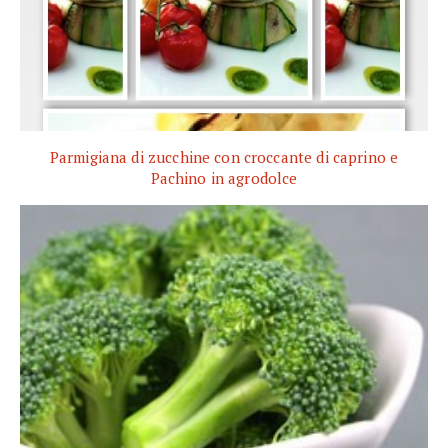
Parmigiana di zucchine con croccante di caprino e
Pachino in agrodolce