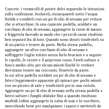
Cuocete i vermicelli di patate dolci seguendo le istruzioni
sulla confezione. Scolateli, risciacquateli sotto l’acqua
fredda e conditeli con un po' di olio di sesamo per evitare
che si attacchino. In una capiente padella, scaldate un
cucchiaio di olio di sesamo, aggiungete la carne di manzo
e friggetela facendo in modo che i pezzi di carne risultino
ben separati fra di loro. Quando sono dorati trasferiteli su
di un piatto e tenete da parte. Nella stessa padella,
aggiungete un altro cucchiaio di olio di sesamo e
soffriggete l'aglio tritato senza farlo bruciare e a seguire
le cipolle, le carote e il peperone rosso. Fateli saltare a
fuoco medio-alto per alcuni minuti finché le verdure
diventano tenere ma croccanti. Tenetele da parte.
In un' altra padella scaldate un po' di olio di sesamo e
fateci leggermente appassire gli spinaci per pochi minuti
con un pizzico di sale e trasferiteli poi in una ciotola.
Aggiungete un po' di olio di sesamo nella stessa padella e
fateci saltare i funghi shiitake fino a quando risultano
morbidi. Infine aggiungete la salsa di soia e lo zucchero,
mescolando bene per amalgamare i sapori e metteteli da