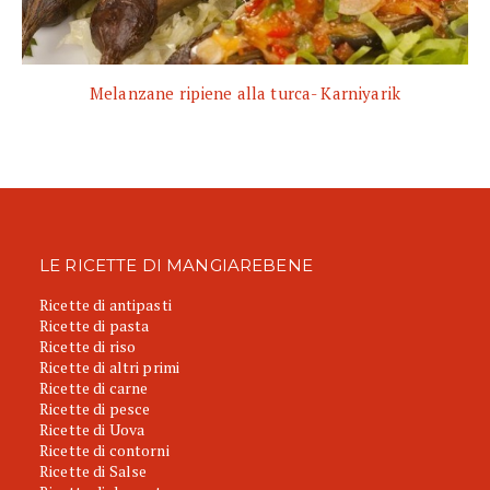
Melanzane ripiene alla turca- Karniyarik
LE RICETTE DI MANGIAREBENE
Ricette di antipasti
Ricette di pasta
Ricette di riso
Ricette di altri primi
Ricette di carne
Ricette di pesce
Ricette di Uova
Ricette di contorni
Ricette di Salse