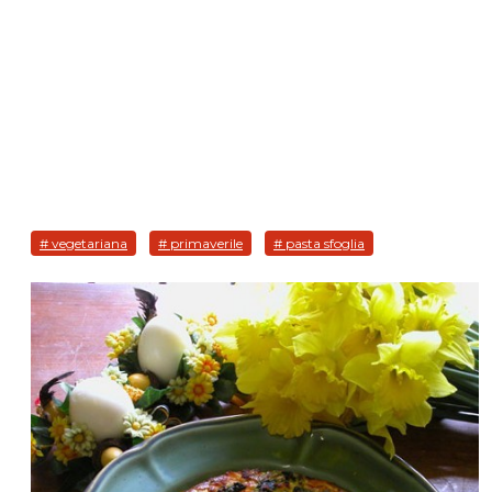
# vegetariana
# primaverile
# pasta sfoglia