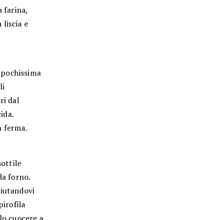
 farina,
 liscia e
n pochissima
li
ri dal
ida.
n ferma.
sottile
da forno.
 aiutandovi
pirofila
elo cuocere a