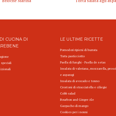
Brioche Marina
Torta salata agli asp
DI CUCINA DI
LE ULTIME RICETTE
AREBENE
Pomodori ripieni di burrata
Torta pasticciotto
tagione
Paella di funghi - Paella de setas
 speciali
Insalata di valeriana, mozzarella, prosc
izionali
e asparagi
Insalata di avocado e tonno
Crostoni di stracciatella e ciliegie
Cobb salad
Bourbon and Ginger Ale
Gazpacho di mango
Cookies per i nonni