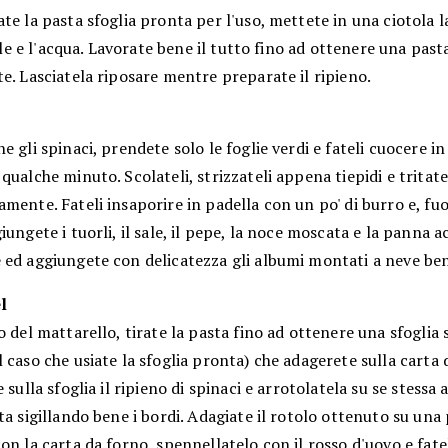
te la pasta sfoglia pronta per l'uso, mettete in una ciotola la
 sale e l'acqua. Lavorate bene il tutto fino ad ottenere una pasta
e. Lasciatela riposare mentre preparate il ripieno.
e gli spinaci, prendete solo le foglie verdi e fateli cuocere i
qualche minuto. Scolateli, strizzateli appena tiepidi e tritate
mente. Fateli insaporire in padella con un po' di burro e, fuo
iungete i tuorli, il sale, il pepe, la noce moscata e la panna ac
 ed aggiungete con delicatezza gli albumi montati a neve be
l
o del mattarello, tirate la pasta fino ad ottenere una sfoglia 
 caso che usiate la sfoglia pronta) che adagerete sulla carta 
e sulla sfoglia il ripieno di spinaci e arrotolatela su se stessa
ta sigillando bene i bordi. Adagiate il rotolo ottenuto su una 
on la carta da forno, spennellatelo con il rosso d'uovo e fat