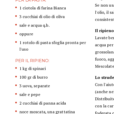
PER LA PASTA:
Se non usa
1 ciotola di farina Bianca
l'olio, il
3 cucchiai di olio di oliva
consistent
sale e acqua q.b.
Il ripieno
oppure
Lavate ben
1 rotolo di pasta sfoglia pronta per
acqua per 
l'uso
grossolana
fuoco, agg
PER IL RIPIENO:
Mescolate
1 kg di spinaci
100 gr di burro
Lo strude
Con l'aiut
3 uova, separate
(anche nel
sale e pepe
Distribuit
2 cucchiai di panna acida
con la car
noce moscata, una grattatina
foderata c