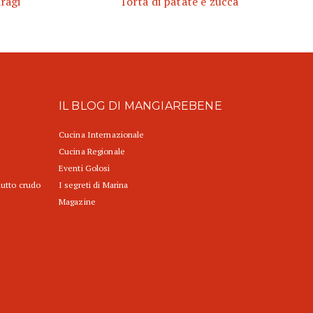
aragi
Torta di patate e zucca
IL BLOG DI MANGIAREBENE
Cucina Internazionale
Cucina Regionale
Eventi Golosi
iutto crudo
I segreti di Marina
Magazine