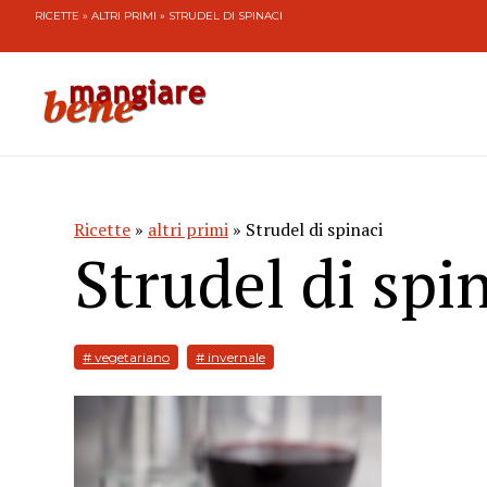
RICETTE
»
ALTRI PRIMI
» STRUDEL DI SPINACI
Ricette
»
altri primi
» Strudel di spinaci
Strudel di spi
# vegetariano
# invernale