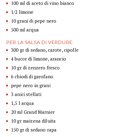
100 ml di aceto di vino bianco
1/2 limone
10 grani di pepe nero
500 ml acqua
PER LA SALSA DI VERDURE:
300 gr di sedano, carote, cipolle
4 bucce di limone, arancio
10 gr di zenzero fresco
6 chiodi di garofano
pepe nero in grani
3 anici stellati
1,5 l acqua
20 ml Grand Marnier
10 gr maizena diluita
150 gr di sedano rapa