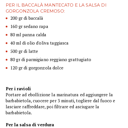
PER IL BACCALÀ MANTECATO E LA SALSA DI
GORGONZOLA CREMOSO:
200 gr di baccalà
160 gr sedano rapa
80 ml panna calda
40 ml di olio d'oliva taggiasca
500 gr di latte
80 gr di parmigiano reggiano grattugiato
120 gr di gorgonzola dolce
Per i ravioli
Portare ad ebollizione la marinatura ed aggiungere la
barbabietola, cuocere per 3 minuti, togliere dal fuoco e
lasciare raffreddare, poi filtrare ed asciugare la
barbabietola.
Per la salsa di verdura