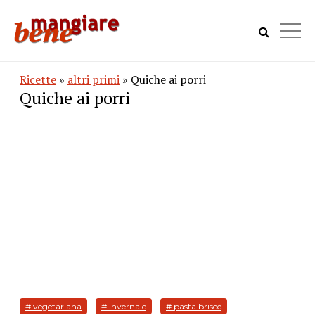
Ricette
»
altri primi
» Quiche ai porri
Quiche ai porri
# vegetariana
# invernale
# pasta briseé