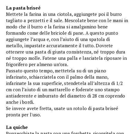
La pasta briseé
Mettete la farina in una ciotola, aggiungete poi il burro
tagliato a pezzetti e il sale. Mescolate bene con le mani in
modo che il burro e la farina si amalgamino bene
formando come delle briciole di pane. A questo punto
aggiungete l’acqua e, con l’aiuto di una spatola di
metallo, impastate accuratamente il tutto. Dovrete
ottenere una pasta di giusta consistenza, né troppo dura
né troppo molle. Fatene una palla e lasciatela riposare in
frigorifero per almeno un’ora.
Passato questo tempo, mettetela su di un piano
infarinato, schiacciatela con il palmo della mano,
infarinate la sua superficie, stendetela all’altezza di 1/2
cm con l’aiuto di un mattarello e foderate uno stampo
antiaderente e imburrato del diametro di 28 cm coprendo
anche i bordi.
Se invece avete fretta, usate un rotolo di pasta briseé
pronta per l'uso.
La quiche
Punzecchiate la pasta con una forchetta, ricopritela con