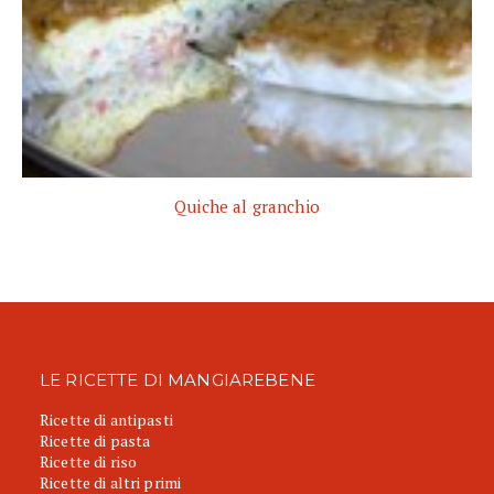
Quiche al granchio
LE RICETTE DI MANGIAREBENE
Ricette di antipasti
Ricette di pasta
Ricette di riso
Ricette di altri primi