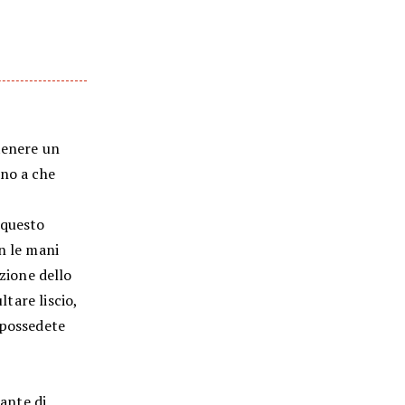
tenere un
ino a che
 questo
n le mani
zione dello
ltare liscio,
 possedete
ante di