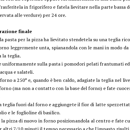
Trasferitela in frigorifero e fatela lievitare nella parte bassa d
servata alle verdure) per 24 ore.
razione finale
a pasta per la pizza ha lievitato stendetela su una teglia ric
forno leggermente unta, spianandola con le mani in modo da 
 la teglia.
te uniformamente sulla pasta i pomodori pelati frantumati ed
 acqua e salateli.
 forno a 250° e, quando è ben caldo, adagiate la teglia nel live
forno (ma non a contatto con la base del forno) e fate cuoce
.
a teglia fuori dal forno e aggiungete il fior di latte spezzett
olio e le foglioline di basilico.
la pizza di nuovo in forno posizionandola al centro e fate c
 altri 7/10 minuti il tempo necessario a che l'impasto risulti