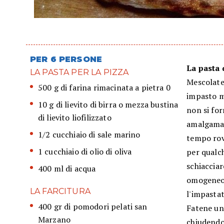
PER 6 PERSONE
La pasta 
LA PASTA PER LA PIZZA
Mescolate 
500 g di farina rimacinata a pietra 0
impasto mo
10 g di lievito di birra o mezza bustina
non si for
di lievito liofilizzato
amalgamat
1/2 cucchiaio di sale marino
tempo rove
1 cucchiaio di olio di oliva
per qualc
schiacciar
400 ml di acqua
omogeneo, 
LA FARCITURA
l'impastat
400 gr di pomodori pelati san
Fatene una
Marzano
chiudendo