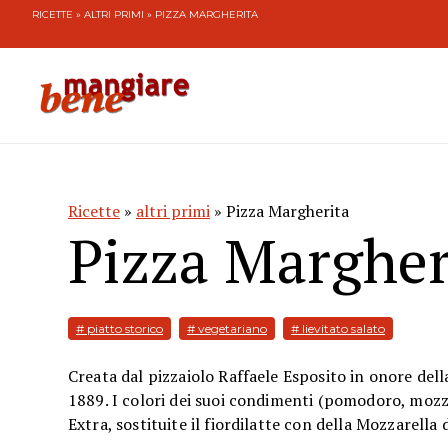
RICETTE
»
ALTRI PRIMI
» PIZZA MARGHERITA
Ricette
»
altri primi
» Pizza Margherita
Pizza Margher
# piatto storico
# vegetariano
# lievitato salato
Creata dal pizzaiolo Raffaele Esposito in onore dell
1889. I colori dei suoi condimenti (pomodoro, mozzar
Extra, sostituite il fiordilatte con della Mozzarell