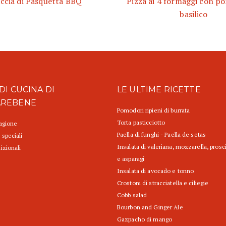
ccia di Pasquetta BBQ
Pizza ai 4 formaggi con p
basilico
DI CUCINA DI
LE ULTIME RICETTE
AREBENE
Pomodori ripieni di burrata
Torta pasticciotto
tagione
Paella di funghi - Paella de setas
 speciali
Insalata di valeriana, mozzarella, prosc
izionali
e asparagi
Insalata di avocado e tonno
Crostoni di stracciatella e ciliegie
Cobb salad
Bourbon and Ginger Ale
Gazpacho di mango