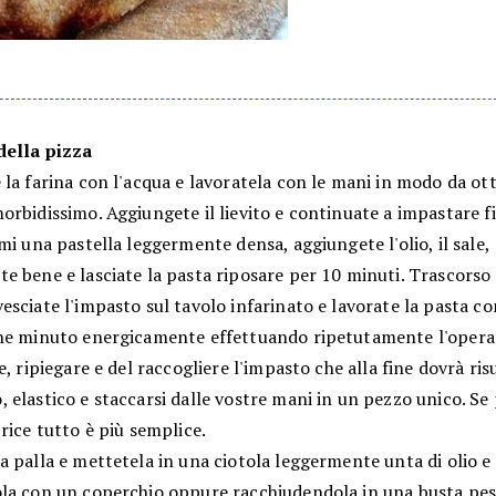
della pizza
la farina con l'acqua e lavoratela con le mani in modo da ot
rbidissimo. Aggiungete il lievito e continuate a impastare f
mi una pastella leggermente densa, aggiungete l'olio, il sale,
e bene e lasciate la pasta riposare per 10 minuti. Trascorso
sciate l'impasto sul tavolo infarinato e lavorate la pasta co
he minuto energicamente effettuando ripetutamente l'opera
e, ripiegare e del raccogliere l'impasto che alla fine dovrà risu
elastico e staccarsi dalle vostre mani in un pezzo unico. Se
rice tutto è più semplice.
 palla e mettetela in una ciotola leggermente unta di olio e
la con un coperchio oppure racchiudendola in una busta pes