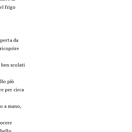
el frigo
operta da
ricoprire
 ben scolati
llo più
re per circa
ato a mano,
uocere
 bello