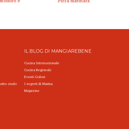
omodoro e
Pizza marinara
IL BLOG DI MANGIAREBENE
Cucina Internazionale
Cucina Regionale
Eventi Golosi
iutto crudo
I segreti di Marina
Magazine