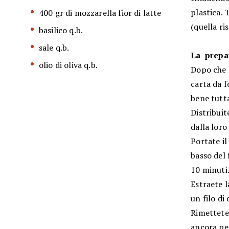
plastica. 
400 gr di mozzarella fior di latte
(quella ri
basilico q.b.
sale q.b.
La prepa
olio di oliva q.b.
Dopo che l
carta da 
bene tutta
Distribui
dalla loro
Portate il
basso del 
10 minuti
Estraete l
un filo di 
Rimettete 
ancora per