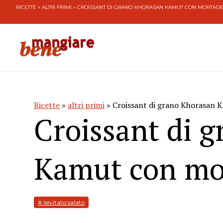
RICETTE
»
ALTRI PRIMI
» CROISSANT DI GRANO KHORASAN KAMUT CON MORTAD
Ricette
»
altri primi
» Croissant di grano Khorasan 
Croissant di 
Kamut con mo
# lievitato salato