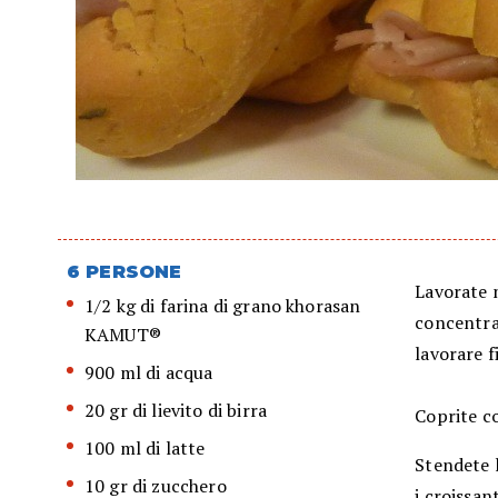
6 PERSONE
Lavorate ne
1/2 kg di farina di grano khorasan
concentrat
KAMUT®
lavorare 
900 ml di acqua
20 gr di lievito di birra
Coprite co
100 ml di latte
Stendete l
10 gr di zucchero
i croissan