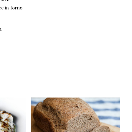
re in forno
a