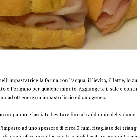
ll' impastatrice la farina con l’acqua, il lievito, il latte, lo z
o e l’origano per qualche minuto. Aggiungete il sale e conti
fino ad ottenere un impasto liscio ed omogeneo.
n un panno e lasciate lievitare fino al raddoppio del volume.
’impasto ad uno spessore di circa 3 mm, ritagliate dei triang
t, disponeteli su una placca e lasciateli lievitare ancora 15 mi