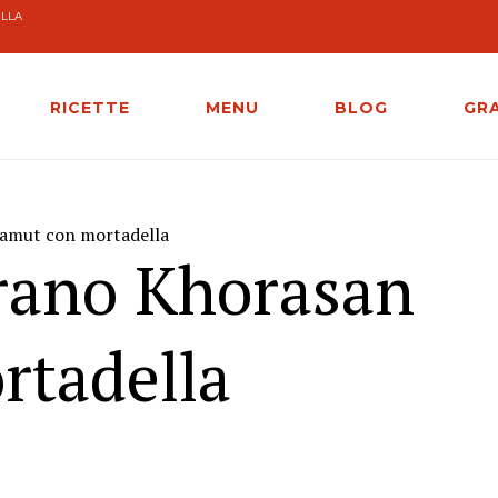
ELLA
RICETTE
MENU
BLOG
GR
Kamut con mortadella
grano Khorasan
rtadella