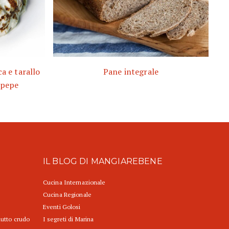
a e tarallo
Pane integrale
 pepe
IL BLOG DI MANGIAREBENE
Cucina Internazionale
Cucina Regionale
Eventi Golosi
iutto crudo
I segreti di Marina