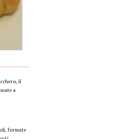
ucchero, il
nuate a
oli, formate
nuti.