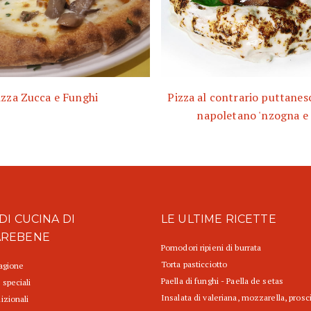
izza Zucca e Funghi
Pizza al contrario puttanesc
napoletano 'nzogna e
DI CUCINA DI
LE ULTIME RICETTE
AREBENE
Pomodori ripieni di burrata
Torta pasticciotto
tagione
Paella di funghi - Paella de setas
 speciali
Insalata di valeriana, mozzarella, prosc
izionali