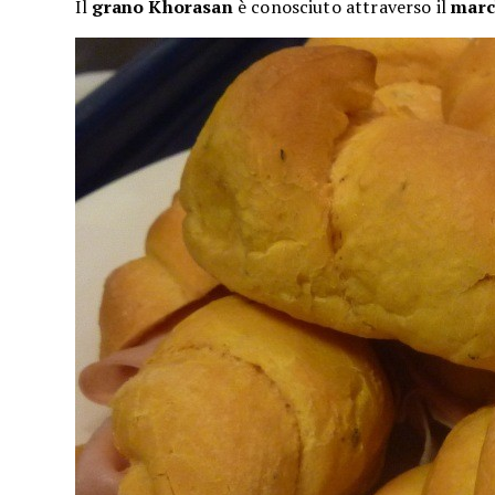
Il
grano Khorasan
è conosciuto attraverso il
marc