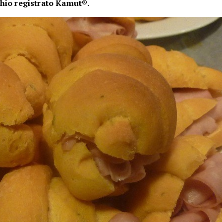
hio registrato
Kamut®.