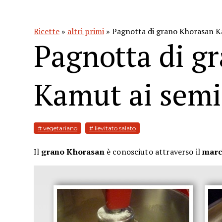
Ricette
»
altri primi
» Pagnotta di grano Khorasan Ka
Pagnotta di g
Kamut ai semi
# vegetariano
# lievitato salato
Il
grano Khorasan
è conosciuto attraverso il
marc