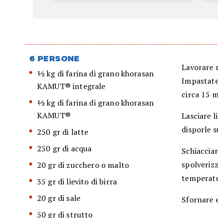
6 PERSONE
Lavorare ne
½ kg di farina di grano khorasan
Impastate 
KAMUT® integrale
circa 15 
½ kg di farina di grano khorasan
KAMUT®
Lasciare l
disporle s
250 gr di latte
250 gr di acqua
Schiacciar
spolverizz
20 gr di zucchero o malto
temperatu
35 gr di lievito di birra
20 gr di sale
Sfornare e
50 gr di strutto