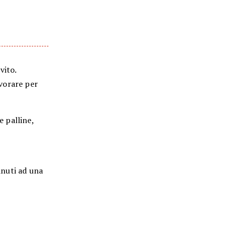
vito.
avorare per
e palline,
minuti ad una