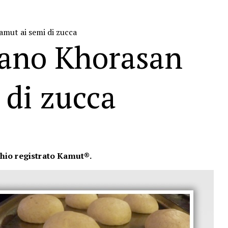
mut ai semi di zucca
rano Khorasan
 di zucca
hio registrato
Kamut®.