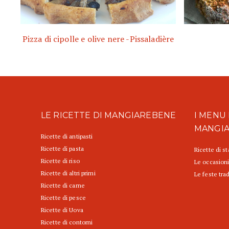
Pizza di cipolle e olive nere -Pissaladière
LE RICETTE DI MANGIAREBENE
I MENU 
MANGI
Ricette di antipasti
Ricette di pasta
Ricette di s
Ricette di riso
Le occasioni
Ricette di altri primi
Le feste trad
Ricette di carne
Ricette di pesce
Ricette di Uova
Ricette di contorni