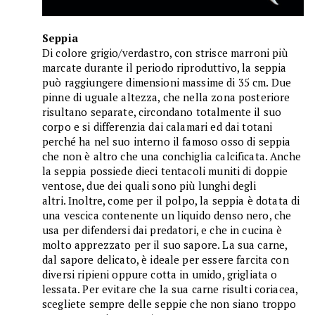
Seppia
Di colore grigio/verdastro, con strisce marroni più
marcate durante il periodo riproduttivo, la seppia
può raggiungere dimensioni massime di 35 cm. Due
pinne di uguale altezza, che nella zona posteriore
risultano separate, circondano totalmente il suo
corpo e si differenzia dai calamari ed dai totani
perché ha nel suo interno il famoso osso di seppia
che non è altro che una conchiglia calcificata. Anche
la seppia possiede dieci tentacoli muniti di doppie
ventose, due dei quali sono più lunghi degli
altri. Inoltre, come per il polpo, la seppia è dotata di
una vescica contenente un liquido denso nero, che
usa per difendersi dai predatori, e che in cucina è
molto apprezzato per il suo sapore. La sua carne,
dal sapore delicato, è ideale per essere farcita con
diversi ripieni oppure cotta in umido, grigliata o
lessata. Per evitare che la sua carne risulti coriacea,
scegliete sempre delle seppie che non siano troppo