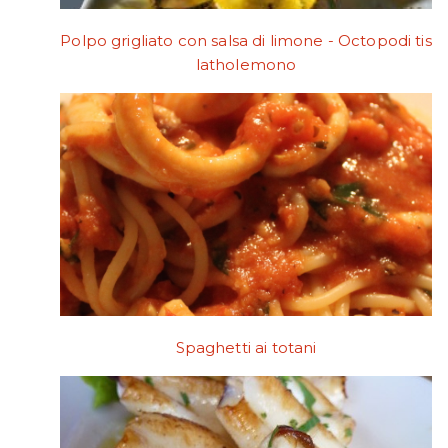
Polpo grigliato con salsa di limone - Octopodi tis
latholemono
Spaghetti ai totani