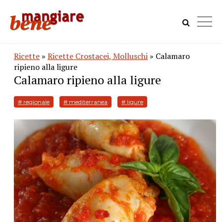
Ricette
»
Ricette Crostacei, Molluschi
» Calamaro
ripieno alla ligure
Calamaro ripieno alla ligure
# regionale
# mediterranea
# ligure