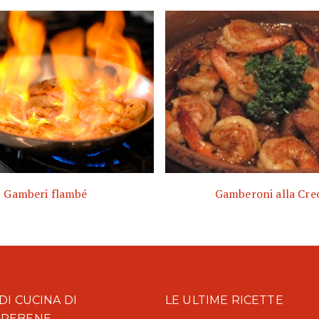
Gamberi flambé
Gamberoni alla Cre
DI CUCINA DI
LE ULTIME RICETTE
AREBENE