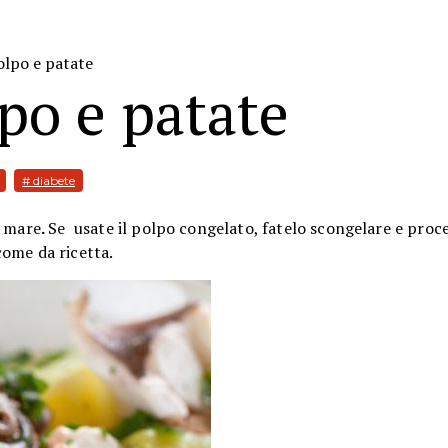
olpo e patate
lpo e patate
# diabete
i mare
.
Se usate il polpo congelato, fatelo scongelare e proce
ome da ricetta.