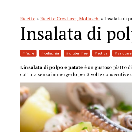
Ricette
»
Ricette Crostacei, Molluschi
» Insalata di p
Insalata di po
# facile
# celiachia
# gluten free
# estiva
# salutare
L'insalata di polpo e patate
è un gustoso piatto d
cottura senza immergerlo per 3 volte consecutive c