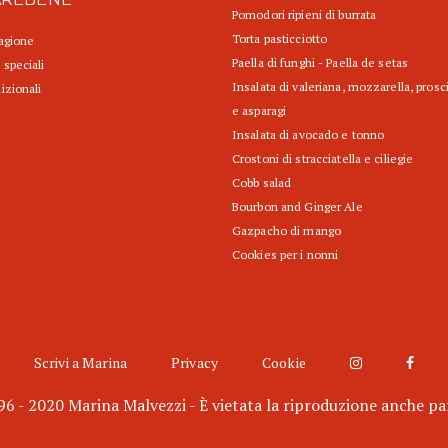
Pomodori ripieni di burrata
Torta pasticciotto
tagione
Paella di funghi - Paella de setas
 speciali
Insalata di valeriana, mozzarella, prosc
izionali
e asparagi
Insalata di avocado e tonno
Crostoni di stracciatella e ciliegie
Cobb salad
Bourbon and Ginger Ale
Gazpacho di mango
Cookies per i nonni
Scrivi a Marina
Privacy
Cookie
6 - 2020 Marina Malvezzi - È vietata la riproduzione anche pa