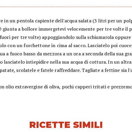
re in un pentola capiente dell'acqua salata (3 litri per un pol
è giunta a bollore immergetevi velocemente per tre volte il 
 fuori per tre volte) appoggiandolo sulla schiumarola oppure
lo con un forchettone in cima al sacco. Lasciatelo poi cuoce
qua a fuoco basso da mezzora a un ora a seconda della sua gr
o lasciatelo intiepidire nella sua acqua di cottura. In un altr
 patate, scolatele e fatele raffreddare. Tagliate a fettine sia l
n olio extravergine di oliva, pochi capperi tritati e prezzemo
RICETTE SIMILI