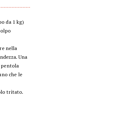
po da 1 kg)
polpo
re nella
andezza. Una
a pentola
'uno che le
lo tritato.