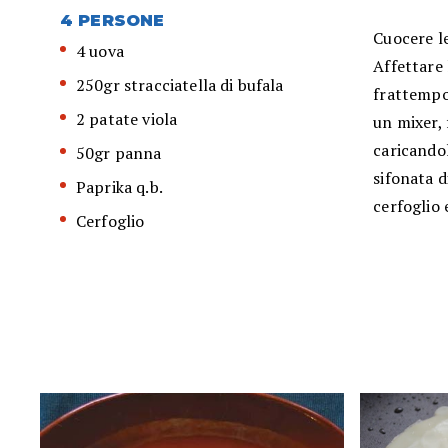
4 PERSONE
Cuocere l
4 uova
Affettare 
250gr stracciatella di bufala
frattempo 
2 patate viola
un mixer, 
caricandol
50gr panna
sifonata di
Paprika q.b.
cerfoglio 
Cerfoglio