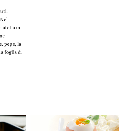
uti.
 Nel
iatella in
one
, pepe, la
a foglia di