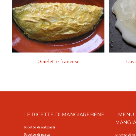
Omelette francese
Uova
LE RICETTE DI MANGIAREBENE
I MENU 
MANGI
Ricette di antipasti
Ricette di pasta
Ricette di s