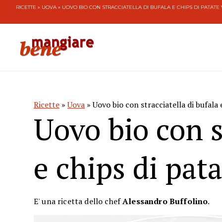
RICETTE
»
UOVA
» UOVO BIO CON STRACCIATELLA DI BUFALA E CHIPS DI PATATE 
Ricette
»
Uova
» Uovo bio con stracciatella di bufala 
Uovo bio con s
e chips di pata
E' una ricetta dello chef
Alessandro Buffolino
.