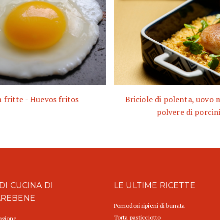
 fritte - Huevos fritos
Briciole di polenta, uovo 
polvere di porcin
DI CUCINA DI
LE ULTIME RICETTE
AREBENE
Pomodori ripieni di burrata
Torta pasticciotto
tagione