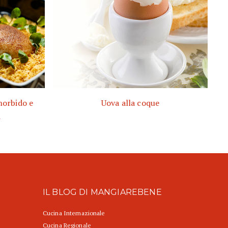
morbido e
Uova alla coque
i
IL BLOG DI MANGIAREBENE
Cucina Internazionale
Cucina Regionale