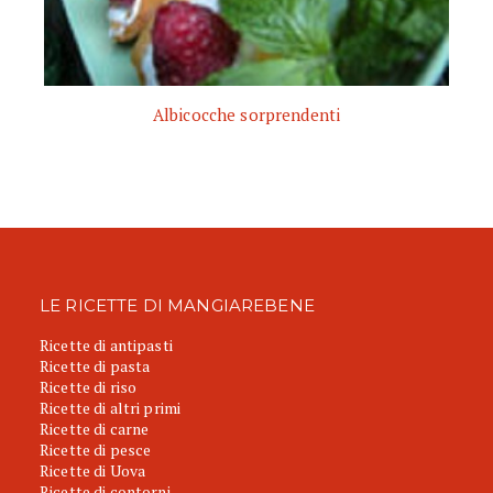
Albicocche sorprendenti
LE RICETTE DI MANGIAREBENE
Ricette di antipasti
Ricette di pasta
Ricette di riso
Ricette di altri primi
Ricette di carne
Ricette di pesce
Ricette di Uova
Ricette di contorni