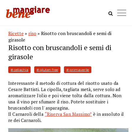
Ricette
»
riso
» Risotto con bruscandoli e semi di
girasole
Risotto con bruscandoli e semi di
girasole
# celiachia
# gluten free
# primaverile
Interessante il metodo di cottura del risotto usato da
Cesare Battisti. La cipolla, tagliata metà, serve solo ad
aromatizzare l'olio e poi viene tolta dalla cottura. Non
usa il vino per sfumare il riso. Potete sostituire i
bruscandoli con l' asparagina.
Il Carnaroli della
“Riserva San Massimo”
è in assoluto il
re dei Carnaroli.