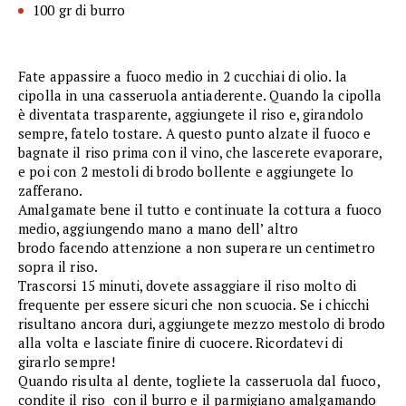
100 gr di burro
Fate appassire a fuoco medio in 2 cucchiai di olio. la
cipolla in una casseruola antiaderente. Quando la cipolla
è diventata trasparente, aggiungete il riso e, girandolo
sempre, fatelo tostare. A questo punto alzate il fuoco e
bagnate il riso prima con il vino, che lascerete evaporare,
e poi con 2 mestoli di brodo bollente e aggiungete lo
zafferano.
Amalgamate bene il tutto e continuate la cottura a fuoco
medio, aggiungendo mano a mano dell’ altro
brodo facendo attenzione a non superare un centimetro
sopra il riso.
Trascorsi 15 minuti, dovete assaggiare il riso molto di
frequente per essere sicuri che non scuocia. Se i chicchi
risultano ancora duri, aggiungete mezzo mestolo di brodo
alla volta e lasciate finire di cuocere. Ricordatevi di
girarlo sempre!
Quando risulta al dente, togliete la casseruola dal fuoco,
condite il riso con il burro e il parmigiano amalgamando