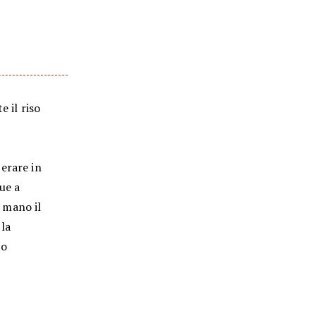
e il riso
erare in
due a
 mano il
 la
io