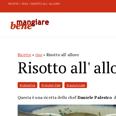
RICETTE
»
RISO
» RISOTTO ALL' ALLORO
Ricette
»
riso
» Risotto all' alloro
Risotto all' all
# celiachia
# gluten free
# autunnale
Questa è una ricetta dello chef
Daniele Palestro
d