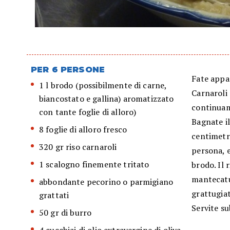
PER 6 PERSONE
Fate appas
1 l brodo (possibilmente di carne,
Carnaroli
biancostato e gallina) aromatizzato
continuam
con tante foglie di alloro)
Bagnate il
8 foglie di alloro fresco
centimetro
320 gr riso carnaroli
persona, 
1 scalogno finemente tritato
brodo. Il 
mantecatu
abbondante pecorino o parmigiano
grattugiat
grattati
Servite su
50 gr di burro