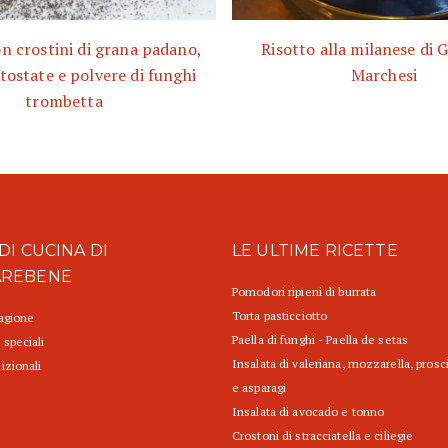
on crostini di grana padano,
Risotto alla milanese di 
tostate e polvere di funghi
Marchesi
trombetta
DI CUCINA DI
LE ULTIME RICETTE
AREBENE
Pomodori ripieni di burrata
Torta pasticciotto
tagione
Paella di funghi - Paella de setas
 speciali
Insalata di valeriana, mozzarella, prosc
izionali
e asparagi
Insalata di avocado e tonno
Crostoni di stracciatella e ciliegie