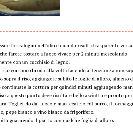
sire lo scalogno nell'olio e quando risulta trasparente versat
 che farete tostare a fuoco vivace per 2 minuti mescolando
ente con un cucchiaio di legno.
 riso con poco brodo alla volta facendo attenzione a non sup
 sopra il riso, aggiungete subito le foglie di alloro, almeno 
e continuate la cottura per quindici minuti aggiungendo man
riso a questo punto deve risultare bello asciutto e pronto per
ra. Toglietelo dal fuoco e mantecatelo col burro, il formagg
o, pepe bianco e vino bianco da frigorifero.
bito guarnendo il piatto con qualche foglia di alloro.