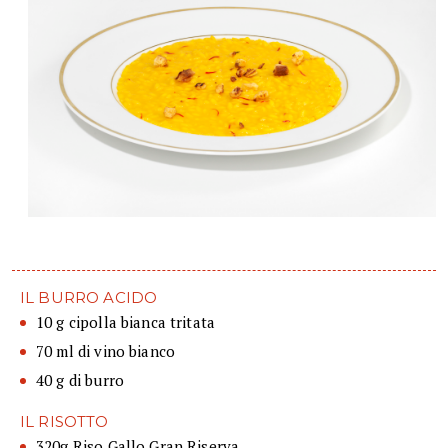
IL BURRO ACIDO
10 g cipolla bianca tritata
70 ml di vino bianco
40 g di burro
IL RISOTTO
320g Riso Gallo Gran Riserva