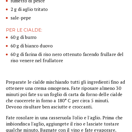
fumetto di pesce
2 g di aglio tritato
sale-pepe
PER LE CIALDE:
60 g di burro
60 g di bianco duovo
60 g di farina di riso nero ottenuto facendo frullare del
riso venere nel frullatore
Preparate le cialde mischiando tutti gli ingredienti fino ad
ottenere una crema omogenea. Fate riposare almeno 30
minuti poi fate su un foglio di carta da forno delle cialde
che cuocerete in forno a 180° C per circa 5 minuti.
Devono risultare ben asciutte e croccanti.
Fate rosolare in una casseruola l'olio e l'aglio. Prima che
imbiondisca l'aglio, aggiungete il riso e lasciate tostare
qualche minuto. Bagnate con il vino e fate evaporare.