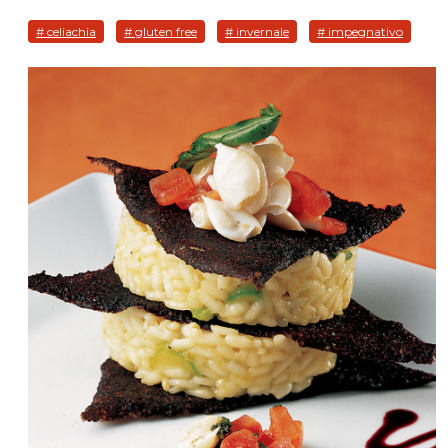
# celiachia
# gluten free
# invernale
# impegnativo