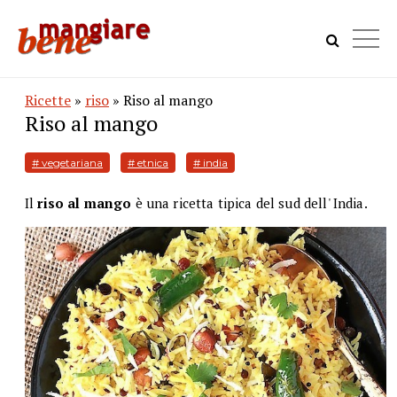
Ricette
»
riso
» Riso al mango
Riso al mango
# vegetariana
# etnica
# india
Il
riso al mango
è una ricetta tipica del sud dell' India.