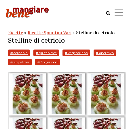
Ricette
»
Ricette Spuntini Vari
» Stelline di cetriolo
Stelline di cetriolo
# celiachia
# gluten free
# vegetariano
# aperitivo
# appetizer
# fingerfood