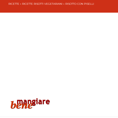
RICETTE
»
RICETTE RISOTTI VEGETARIANI
» RISOTTO CON PISELLI