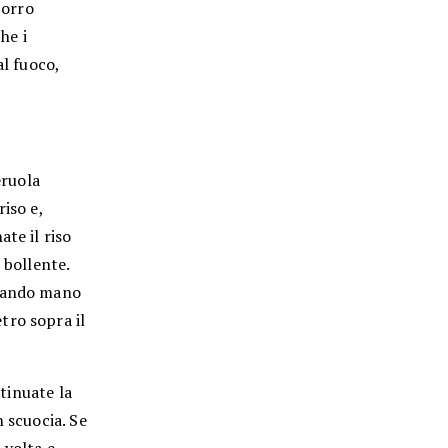
porro
he i
al fuoco,
eruola
iso e,
te il riso
 bollente.
rsando mano
tro sopra il
ntinuate la
 scuocia. Se