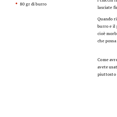
i chicchi 
80 gr di burro
lasciate f
Quando ris
burro e i
cioè morbi
che possa
Come avre
avete usat
piuttosto