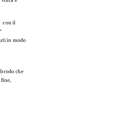
 volta e
o con il
”
nuti in modo
 brodo che
fine,