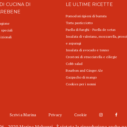
DI CUCINA DI
LE ULTIME RICETTE
AREBENE
Pomodori ripieni di burrata
Torta pasticciotto
tagione
Paella di funghi - Paella de setas
 speciali
Insalata di valeriana, mozzarella, prosc
izionali
e asparagi
Insalata di avocado e tonno
Crostoni di stracciatella e ciliegie
Cobb salad
Bourbon and Ginger Ale
Gazpacho di mango
Cookies per i nonni
Scrivi a Marina
Privacy
Cookie
6 - 2020 Marina Malvezzi - È vietata la riproduzione anche pa