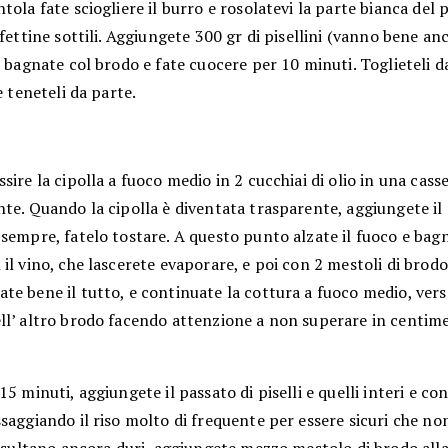
tola fate sciogliere il burro e rosolatevi la parte bianca del 
 fettine sottili. Aggiungete 300 gr di pisellini (vanno bene anc
, bagnate col brodo e fate cuocere per 10 minuti. Toglieteli d
 e teneteli da parte.
sire la cipolla a fuoco medio in 2 cucchiai di olio in una cass
te. Quando la cipolla è diventata trasparente, aggiungete il r
sempre, fatelo tostare. A questo punto alzate il fuoco e bagna
il vino, che lascerete evaporare, e poi con 2 mestoli di brodo
e bene il tutto, e continuate la cottura a fuoco medio, ve
ll’ altro brodo facendo attenzione a non superare in centime
15 minuti, aggiungete il passato di piselli e quelli interi e co
saggiando il riso molto di frequente per essere sicuri che non