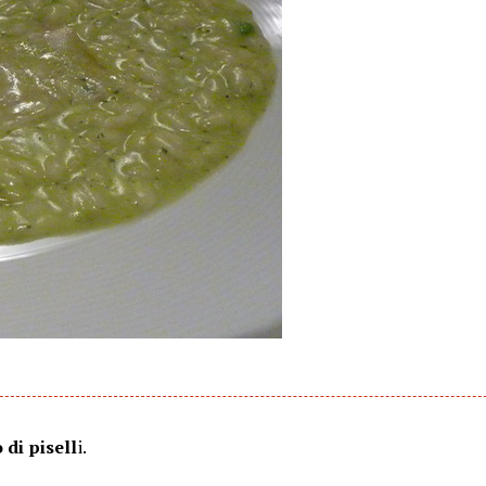
 di pisell
i.