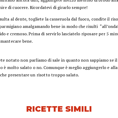
risultano ancora duri, aggiungete mezzo mestolo di brodo alla
inire di cuocere. Ricordatevi di girarlo sempre!
ulta al dente, togliete la casseruola dal fuoco, condite il ris
l parmigiano amalgamando bene in modo che risulti “all’onda
do e cremoso. Prima di servirlo lasciatelo riposare per 5 mi
 mantecare bene.
te notato non parliamo di sale in quanto non sappiamo se il
o è molto salato o no. Comunque è meglio aggiungerlo e alla 
 che presentare un risotto troppo salato.
RICETTE SIMILI