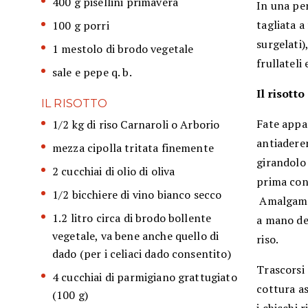
400 g pisellini primavera
In una pen
tagliata a
100 g porri
surgelati)
1 mestolo di brodo vegetale
frullateli
sale e pepe q. b.
Il risotto
IL RISOTTO
Fate appas
1/2 kg di riso Carnaroli o Arborio
antiaderen
mezza cipolla tritata finemente
girandolo 
2 cucchiai di olio di oliva
prima con 
1/2 bicchiere di vino bianco secco
Amalgamat
1.2 litro circa di brodo bollente
a mano de
vegetale, va bene anche quello di
riso.
dado (per i celiaci dado consentito)
Trascorsi 
4 cucchiai di parmigiano grattugiato
cottura as
(100 g)