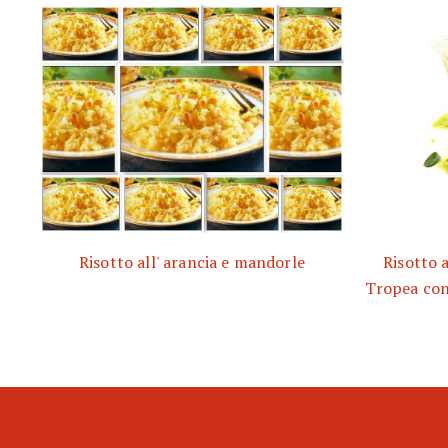
Risotto all' arancia e mandorle
Risotto a
Tropea con