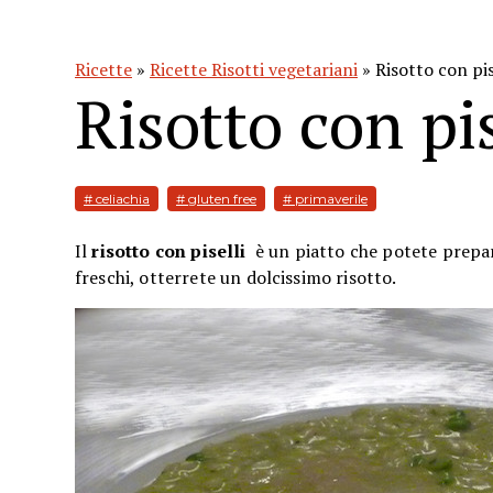
Ricette
»
Ricette Risotti vegetariani
» Risotto con pis
Risotto con pis
# celiachia
# gluten free
# primaverile
Il
risotto con piselli
è un piatto che potete prepara
freschi, otterrete un dolcissimo risotto.