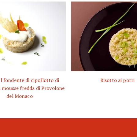
l fondente di cipollotto di
Risotto ai porri
 mousse fredda di Provolone
del Monaco