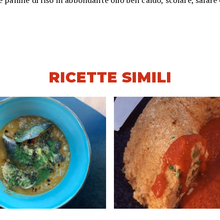
e palline di riso in abbondante olio ben caldo, scolare, salare 
RICETTE SIMILI