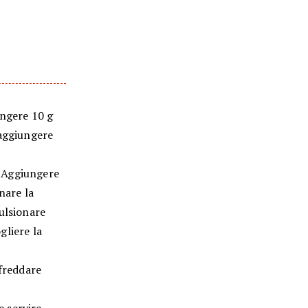
ungere 10 g
 aggiungere
o. Aggiungere
nare la
ulsionare
gliere la
ffreddare