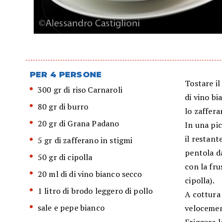
PER 4 PERSONE
Tostare il
300 gr di riso Carnaroli
di vino bi
80 gr di burro
lo zaffera
20 gr di Grana Padano
In una pic
il restant
5 gr di zafferano in stigmi
pentola da
50 gr di cipolla
con la fru
20 ml di di vino bianco secco
cipolla).
1 litro di brodo leggero di pollo
A cottura 
sale e pepe bianco
velocement