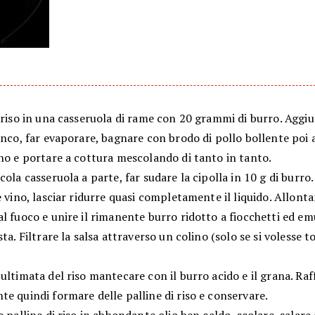
 riso in una casseruola di rame con 20 grammi di burro. Aggi
anco, far evaporare, bagnare con brodo di pollo bollente poi
no e portare a cottura mescolando di tanto in tanto.
cola casseruola a parte, far sudare la cipolla in 10 g di burr
e vino, lasciar ridurre quasi completamente il liquido. Allonta
l fuoco e unire il rimanente burro ridotto a fiocchetti ed em
sta. Filtrare la salsa attraverso un colino (solo se si volesse to
ultimata del riso mantecare con il burro acido e il grana. Ra
e quindi formare delle palline di riso e conservare.