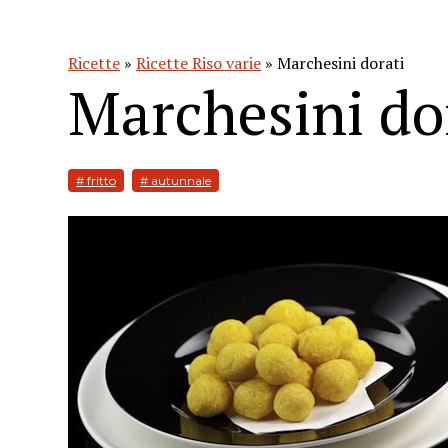
Ricette
»
Ricette Riso varie
» Marchesini dorati
Marchesini do
# fritto
# autunnale