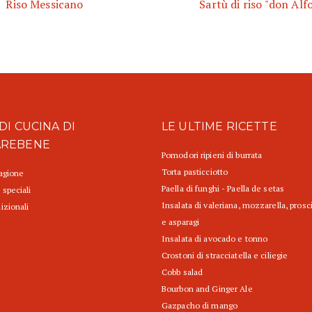
Riso Messicano
Sartù di riso "don Alf
DI CUCINA DI
LE ULTIME RICETTE
AREBENE
Pomodori ripieni di burrata
Torta pasticciotto
tagione
Paella di funghi - Paella de setas
 speciali
Insalata di valeriana, mozzarella, prosc
izionali
e asparagi
Insalata di avocado e tonno
Crostoni di stracciatella e ciliegie
Cobb salad
Bourbon and Ginger Ale
Gazpacho di mango