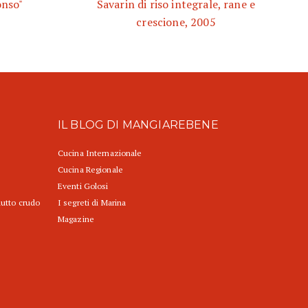
onso"
Savarin di riso integrale, rane e
crescione, 2005
IL BLOG DI MANGIAREBENE
Cucina Internazionale
Cucina Regionale
Eventi Golosi
iutto crudo
I segreti di Marina
Magazine