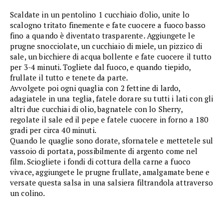
Scaldate in un pentolino 1 cucchiaio d'olio, unite lo
scalogno tritato finemente e fate cuocere a fuoco basso
fino a quando è diventato trasparente. Aggiungete le
prugne snocciolate, un cucchiaio di miele, un pizzico di
sale, un bicchiere di acqua bollente e fate cuocere il tutto
per 3-4 minuti. Togliete dal fuoco, e quando tiepido,
frullate il tutto e tenete da parte.
Avvolgete poi ogni quaglia con 2 fettine di lardo,
adagiatele in una teglia, fatele dorare su tutti i lati con gli
altri due cucchiai di olio, bagnatele con lo Sherry,
regolate il sale ed il pepe e fatele cuocere in forno a 180
gradi per circa 40 minuti.
Quando le quaglie sono dorate, sfornatele e mettetele sul
vassoio di portata, possibilmente di argento come nel
film. Sciogliete i fondi di cottura della carne a fuoco
vivace, aggiungete le prugne frullate, amalgamate bene e
versate questa salsa in una salsiera filtrandola attraverso
un colino.