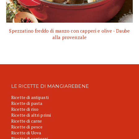
Spezzatino freddo di manzo con capperi e olive - Daube
alla provenzale
LE RICETTE DI MANGIAREBENE
Ricette di antipasti
Ricette di pasta
Ricette di riso
Ricette di altri primi
Ricette di carne
Ricette di pesce
Ricette di Uova
Ricette di contorni