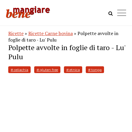
Ricette
»
Ricette Carne bovina
» Polpette avvolte in
foglie di taro - Lu' Pulu
Polpette avvolte in foglie di taro - Lu'
Pulu
# celiachia
# gluten free
# etnica
# tonga