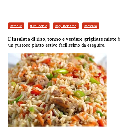
# facile
# celiachia
# gluten free
# estiva
L'
insalata di riso, tonno e verdure grigliate miste
è
un gustoso piatto estivo facilissimo da eseguire.