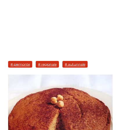
# piemonte
# regionale
# autunnale