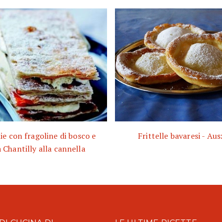
ie con fragoline di bosco e
Frittelle bavaresi - Au
 Chantilly alla cannella