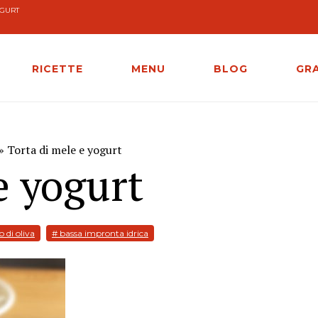
OGURT
RICETTE
MENU
BLOG
GR
» Torta di mele e yogurt
e yogurt
o di oliva
# bassa impronta idrica