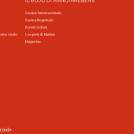
IL BLOG DI MANGIAREBENE
Cucina Internazionale
Cucina Regionale
Eventi Golosi
iutto crudo
I segreti di Marina
Magazine
rziale