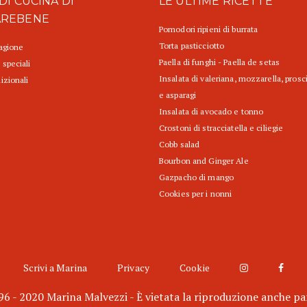
DI CUCINA DI
LE ULTIME RICETTE
AREBENE
Pomodori ripieni di burrata
Torta pasticciotto
tagione
Paella di funghi - Paella de setas
 speciali
Insalata di valeriana, mozzarella, prosc
izionali
e asparagi
Insalata di avocado e tonno
Crostoni di stracciatella e ciliegie
Cobb salad
Bourbon and Ginger Ale
Gazpacho di mango
Cookies per i nonni
Scrivi a Marina
Privacy
Cookie
6 - 2020 Marina Malvezzi - È vietata la riproduzione anche pa