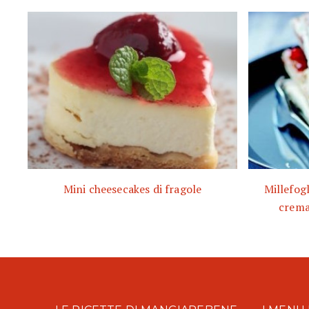
Mini cheesecakes di fragole
Millefogl
crema