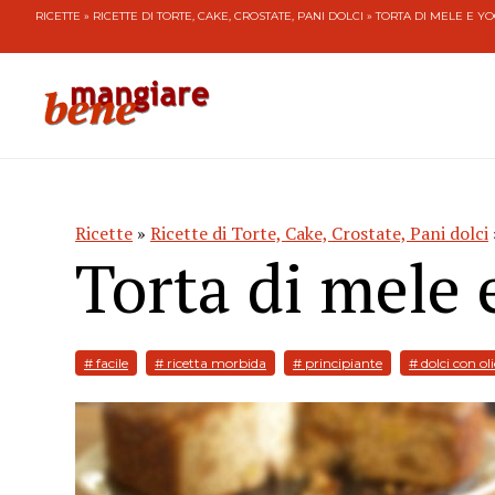
RICETTE
»
RICETTE DI TORTE, CAKE, CROSTATE, PANI DOLCI
» TORTA DI MELE E Y
Ricette
»
Ricette di Torte, Cake, Crostate, Pani dolci
Torta di mele 
# facile
# ricetta morbida
# principiante
# dolci con oli