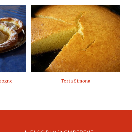
szogne
Torta Simona