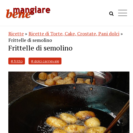
Ricette
»
Ricette di Torte, Cake, Crostate, Pani dolci
»
Frittelle di semolino
Frittelle di semolino
# fritto
# dolci carnevale