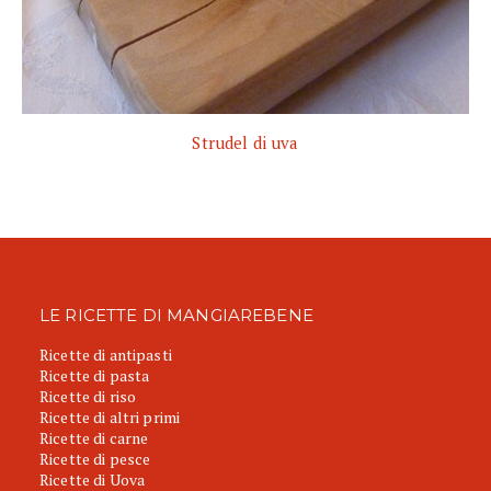
Strudel di uva
LE RICETTE DI MANGIAREBENE
Ricette di antipasti
Ricette di pasta
Ricette di riso
Ricette di altri primi
Ricette di carne
Ricette di pesce
Ricette di Uova