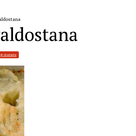
valdostana
valdostana
# diabete