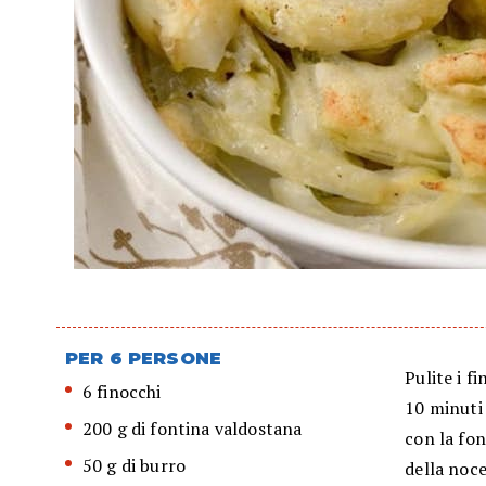
PER 6 PERSONE
Pulite i f
6 finocchi
10 minuti 
200 g di fontina valdostana
con la font
50 g di burro
della noc