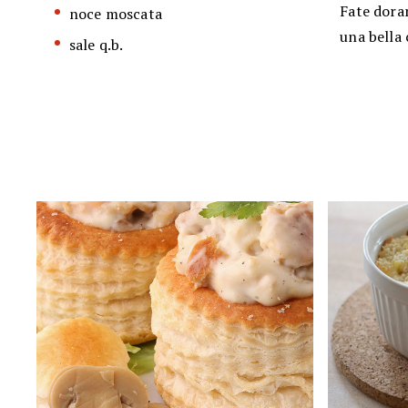
Fate dorar
noce moscata
una bella 
sale q.b.