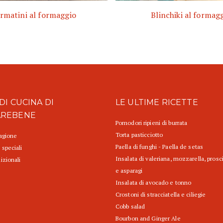
rmatini al formaggio
Blinchiki al formag
DI CUCINA DI
LE ULTIME RICETTE
AREBENE
Pomodori ripieni di burrata
Torta pasticciotto
tagione
Paella di funghi - Paella de setas
 speciali
Insalata di valeriana, mozzarella, prosc
izionali
e asparagi
Insalata di avocado e tonno
Crostoni di stracciatella e ciliegie
Cobb salad
Bourbon and Ginger Ale