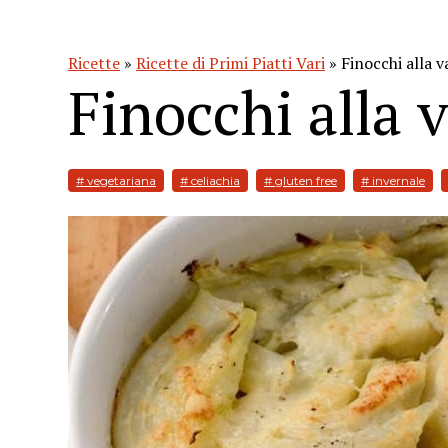
Ricette
»
Ricette di Primi Piatti Vari
» Finocchi alla 
Finocchi alla 
# vegetariana
# celiachia
# gluten free
# invernale