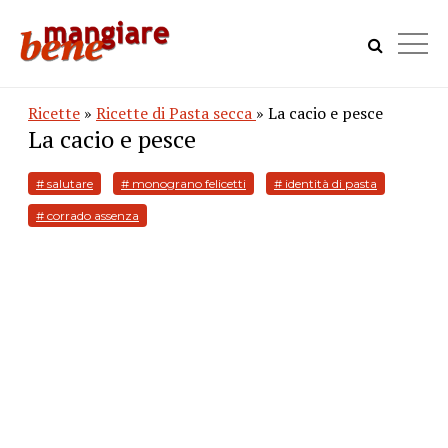
Ricette
»
Ricette di Pasta secca
» La cacio e pesce
La cacio e pesce
# salutare
# monograno felicetti
# identità di pasta
# corrado assenza