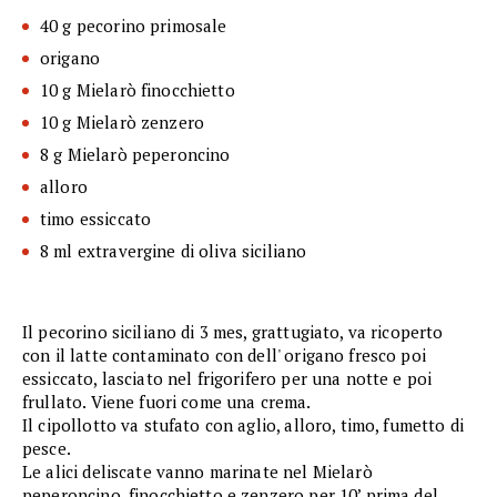
40 g pecorino primosale
origano
10 g Mielarò finocchietto
10 g Mielarò zenzero
8 g Mielarò peperoncino
alloro
timo essiccato
8 ml extravergine di oliva siciliano
Il pecorino siciliano di 3 mes, grattugiato, va ricoperto
con il latte contaminato con dell' origano fresco poi
essiccato, lasciato nel frigorifero per una notte e poi
frullato. Viene fuori come una crema.
Il cipollotto va stufato con aglio, alloro, timo, fumetto di
pesce.
Le alici deliscate vanno marinate nel Mielarò
peperoncino, finocchietto e zenzero per 10’ prima del