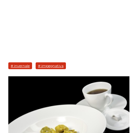
# invernale
# impegnativa