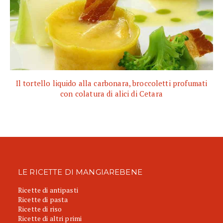
Il tortello liquido alla carbonara, broccoletti profumati
con colatura di alici di Cetara
LE RICETTE DI MANGIAREBENE
Ricette di antipasti
Ricette di pasta
Ricette di riso
Ricette di altri primi